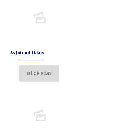
Asjatundlikkus
Loe edasi