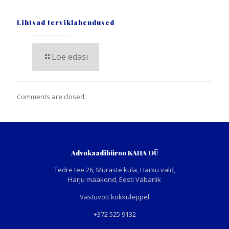
Lihtsad terviklahendused
Loe edasi
Comments are closed.
Advokaadibüroo KAHA OÜ
Tedre tee 26, Muraste küla, Harku vald,
Harju maakond, Eesti Vabariik
Vastuvõtt kokkuleppel
+372 525 9132
info@kallavus.ee