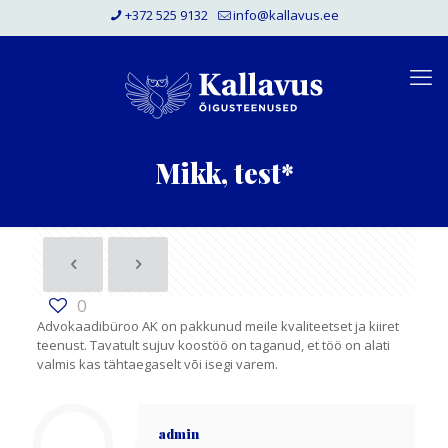
+372 525 9132
info@kallavus.ee
Mikk, test*
0
Advokaadibüroo AK on pakkunud meile kvaliteetset ja kiiret
teenust. Tavatult sujuv koostöö on taganud, et töö on alati
valmis kas tähtaegaselt või isegi varem.
admin