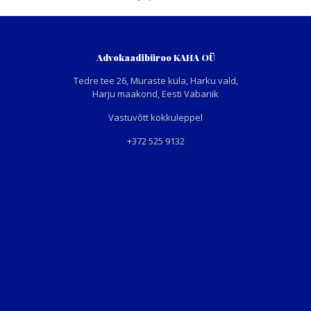
Advokaadibüroo KAHA OÜ
Tedre tee 26, Muraste küla, Harku vald,
Harju maakond, Eesti Vabariik
Vastuvõtt kokkuleppel
+372 525 9132
info@kallavus.ee