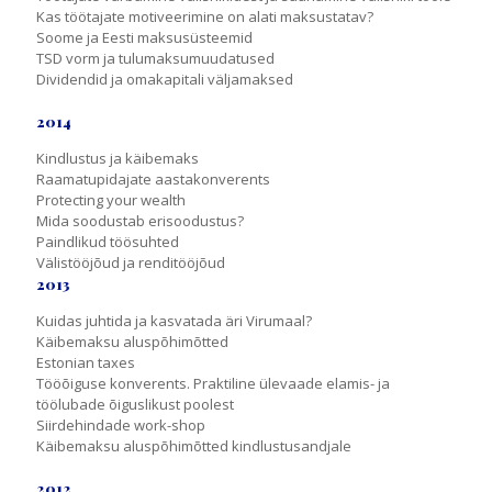
Kas töötajate motiveerimine on alati maksustatav?
Soome ja Eesti maksusüsteemid
TSD vorm ja tulumaksumuudatused
Dividendid ja omakapitali väljamaksed
2014
Kindlustus ja käibemaks
Raamatupidajate aastakonverents
Protecting your wealth
Mida soodustab erisoodustus?
Paindlikud töösuhted
Välistööjõud ja renditööjõud
2013
Kuidas juhtida ja kasvatada äri Virumaal?
Käibemaksu aluspõhimõtted
Estonian taxes
Tööõiguse konverents. Praktiline ülevaade elamis- ja
töölubade õiguslikust poolest
Siirdehindade work-shop
Käibemaksu aluspõhimõtted kindlustusandjale
2012