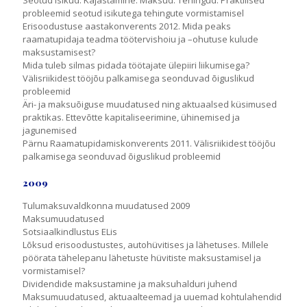
Seotud isikud: Kajastamine. Maksud. Tehingud. Praktilised
probleemid seotud isikutega tehingute vormistamisel
Erisoodustuse aastakonverents 2012. Mida peaks
raamatupidaja teadma töötervishoiu ja –ohutuse kulude
maksustamisest?
Mida tuleb silmas pidada töötajate ülepiiri liikumisega?
Välisriikidest tööjõu palkamisega seonduvad õiguslikud
probleemid
Äri- ja maksuõiguse muudatused ning aktuaalsed küsimused
praktikas. Ettevõtte kapitaliseerimine, ühinemised ja
jagunemised
Pärnu Raamatupidamiskonverents 2011. Välisriikidest tööjõu
palkamisega seonduvad õiguslikud probleemid
2009
Tulumaksuvaldkonna muudatused 2009
Maksumuudatused
Sotsiaalkindlustus ELis
Lõksud erisoodustustes, autohüvitises ja lähetuses. Millele
pöörata tähelepanu lähetuste hüvitiste maksustamisel ja
vormistamisel?
Dividendide maksustamine ja maksuhalduri juhend
Maksumuudatused, aktuaalteemad ja uuemad kohtulahendid