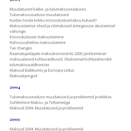
Muudatused käibe- ja tulumaksuseaduses.
Tulumaksuseaduse muudatused
Kuidas hoida kokku erisoodustusmaksu kulusid?
Maksustamise ohud ja võimalused äritegevuse alustamisel
välisriigis
Erisoodustuste maksustamine
Rahvusvaheline maksustamine
Tax changes
Raamatupidajate maksukonverents 2005 järelseminar:
maksualased kohtuvaidlused. Olulisemad kohtulahendid
tulumaksuvaldkonnas
Maksud Baltikumis ja Euroopa Liidus
Maksulepingud
2004
Tulumaksuseaduse muudatused ja probleemid praktikas
Suhtlemine Maksu- ja Tolliametiga
Maksud 2004. Muudatused ja probleemid
2003
Maksud 2004. Muudatused ja probleemid