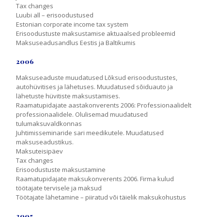
Tax changes
Luubi all – erisoodustused
Estonian corporate income tax system
Erisoodustuste maksustamise aktuaalsed probleemid
Maksuseadusandlus Eestis ja Baltikumis
2006
Maksuseaduste muudatused Lõksud erisoodustustes,
autohüvitises ja lähetuses. Muudatused sõiduauto ja
lähetuste hüvitiste maksustamises.
Raamatupidajate aastakonverents 2006: Professionaalidelt
professionaalidele. Olulisemad muudatused
tulumaksuvaldkonnas
Juhtimisseminaride sari meedikutele. Muudatused
maksuseadustikus.
Maksuteisipäev
Tax changes
Erisoodustuste maksustamine
Raamatupidajate maksukonverents 2006. Firma kulud
töötajate tervisele ja maksud
Töötajate lähetamine – piiratud või täielik maksukohustus
2005