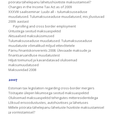
pöörata tähelepanu lähetushüvitiste maksustamisel?
Changes in the Income Tax Act as of 2009
XXXVIII saaliseminar: Luubi all – tulumaksuseaduse
muudatused. Tulumaksuseaduse muudatused, mis jõustuvad
2009. aastast
Payrolling and cross border employment
Üritustega seotud maksuaspektid
Aktuaalsed maksuküsimused
Tulumaksuseaduse muudatused. Tulumaksuseaduse
muudatuste võimalikud mõjud ettevõtetele
Pärnu Finantskonverents 2008. Ülevaade maksude ja
finantsaruandluse muudatustest
Hiljuti toimunud ja kavandatavad olulisemad
maksumuudatused
Maksuviidad 2008
2007
Estonian tax legislation regarding cross-border mergers
Töötajate ülepiiri liikumisega seotud maksuaspektid
Olulisemad maksuaspektid tehingutes mitteresidentidega
Lõksud erisoodustustes, autohüvitises ja lähetuses
Millele pöörata tähelepanu lähetuste hüvitiste maksustamisel
ja vormistamisel?