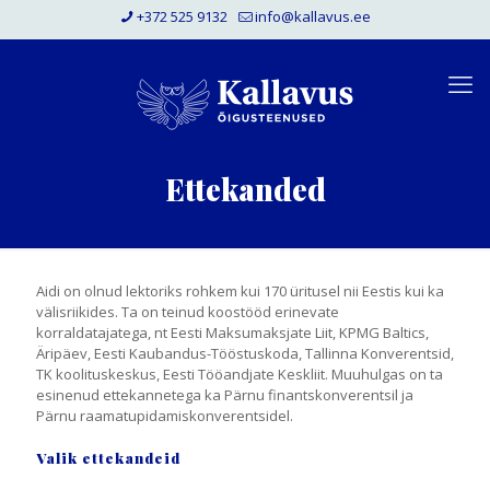
+372 525 9132
info@kallavus.ee
Ettekanded
Aidi on olnud lektoriks rohkem kui 170 üritusel nii Eestis kui ka
välisriikides. Ta on teinud koostööd erinevate
korraldatajatega, nt Eesti Maksumaksjate Liit, KPMG Baltics,
Äripäev, Eesti Kaubandus-Tööstuskoda, Tallinna Konverentsid,
TK koolituskeskus, Eesti Tööandjate Keskliit. Muuhulgas on ta
esinenud ettekannetega ka Pärnu finantskonverentsil ja
Pärnu raamatupidamiskonverentsidel.
Valik ettekandeid