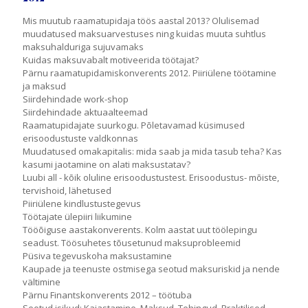
Mis muutub raamatupidaja töös aastal 2013? Olulisemad
muudatused maksuarvestuses ning kuidas muuta suhtlus
maksuhalduriga sujuvamaks
Kuidas maksuvabalt motiveerida töötajat?
Pärnu raamatupidamiskonverents 2012. Piiriülene töötamine
ja maksud
Siirdehindade work-shop
Siirdehindade aktuaalteemad
Raamatupidajate suurkogu. Põletavamad küsimused
erisoodustuste valdkonnas
Muudatused omakapitalis: mida saab ja mida tasub teha? Kas
kasumi jaotamine on alati maksustatav?
Luubi all - kõik oluline erisoodustustest. Erisoodustus- mõiste,
tervishoid, lähetused
Piiriülene kindlustustegevus
Töötajate ülepiiri liikumine
Tööõiguse aastakonverents. Kolm aastat uut töölepingu
seadust. Töösuhetes tõusetunud maksuprobleemid
Püsiva tegevuskoha maksustamine
Kaupade ja teenuste ostmisega seotud maksuriskid ja nende
vältimine
Pärnu Finantskonverents 2012 – töötuba