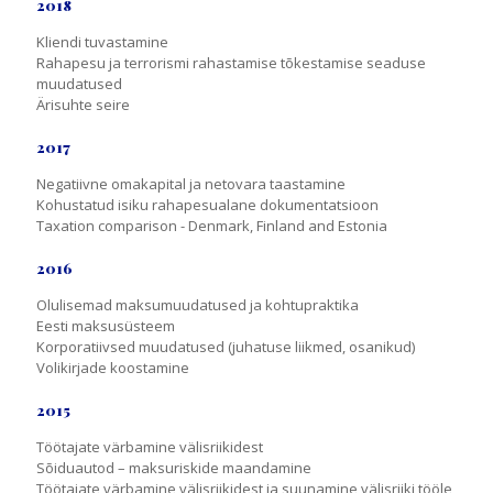
2018
Kliendi tuvastamine
Rahapesu ja terrorismi rahastamise tõkestamise seaduse
muudatused
Ärisuhte seire
2017
Negatiivne omakapital ja netovara taastamine
Kohustatud isiku rahapesualane dokumentatsioon
Taxation comparison - Denmark, Finland and Estonia
2016
Olulisemad maksumuudatused ja kohtupraktika
Eesti maksusüsteem
Korporatiivsed muudatused (juhatuse liikmed, osanikud)
Volikirjade koostamine
2015
Töötajate värbamine välisriikidest
Sõiduautod – maksuriskide maandamine
Töötajate värbamine välisriikidest ja suunamine välisriiki tööle