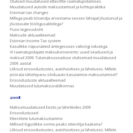
Olulised muudatused ettevõtte raamatupidamises.
Muudatused autode maksustamisel ja kohtupraktika
Estonian tax changes
Millega peab tööandja arvestama seoses lähiajal jõustunud ja
jõustuvate tööõigusaktidega?
Püsiv tegevuskoht
Maksude aktuaalteemad
Estonian Income Tax system
Kasulikke näpunäiteid äritegevuses välisriigi isikutega
VI raamatupidajate maksukonverents: uued seadused ja
maksud 2009. Tulumaksuseaduse olulisemad muudatused
2009. aastal
Lõksud erisoodustustes, autohüvitises ja lähetuses. Millele
pöörata tähelepanu sõiduauto kasutamise maksustamisel?
Erisoodustuste aktuaalteemad
Muudatused tulumaksuvaldkonnas
2008
Maksumuudatused Eestis ja lähiriikides 2009
Erisoodustused
Ettevõtete tulumaksustamine
Millised õiguslikke vorme peaks ettevõtja kaaluma?
Lõksud erisoodustustes, autohüvitises ja lähetuses. Millele