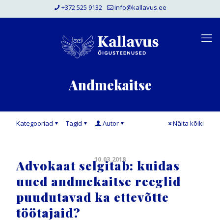
+372 525 9132
info@kallavus.ee
Andmekaitse
Kategooriad
Tagid
Autor
Näita kõiki
10.03.2018
Advokaat selgitab: kuidas
uued andmekaitse reeglid
puudutavad ka ettevõtte
töötajaid?