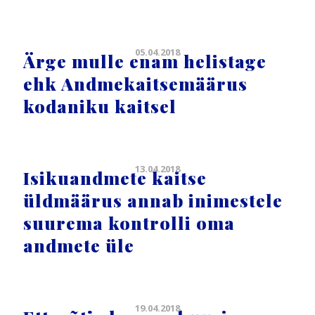
05.04.2018
Ärge mulle enam helistage
ehk Andmekaitsemäärus
kodaniku kaitsel
13.04.2018
Isikuandmete kaitse
üldmäärus annab inimestele
suurema kontrolli oma
andmete üle
19.04.2018