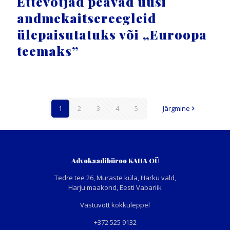
Ettevõtjad peavad uusi
andmekaitsereegleid
ülepaisutatuks või „Euroopa
teemaks”
1
2
3
4
5
Järgmine
Advokaadibüroo KAHA OÜ
Tedre tee 26, Muraste küla, Harku vald,
Harju maakond, Eesti Vabariik
Vastuvõtt kokkuleppel
+372 525 9132