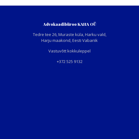
Advokaadibüroo KAHA OÜ
Tedre tee 26, Muraste küla, Harku vald,
Harju maakond, Eesti Vabariik
Vastuvõtt kokkuleppel
+372 525 9132
info@kallavus.ee