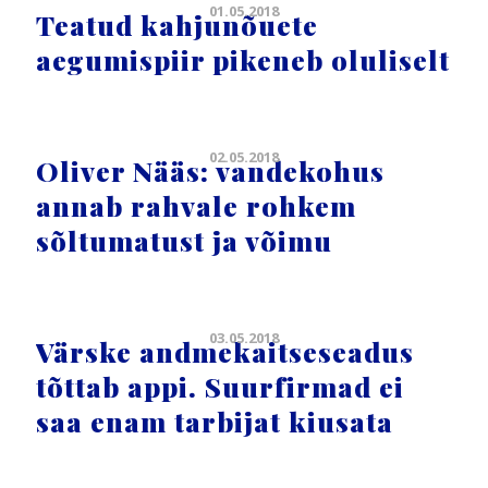
01.05.2018
Teatud kahjunõuete
aegumispiir pikeneb oluliselt
02.05.2018
Oliver Nääs: vandekohus
annab rahvale rohkem
sõltumatust ja võimu
03.05.2018
Värske andmekaitseseadus
tõttab appi. Suurfirmad ei
saa enam tarbijat kiusata