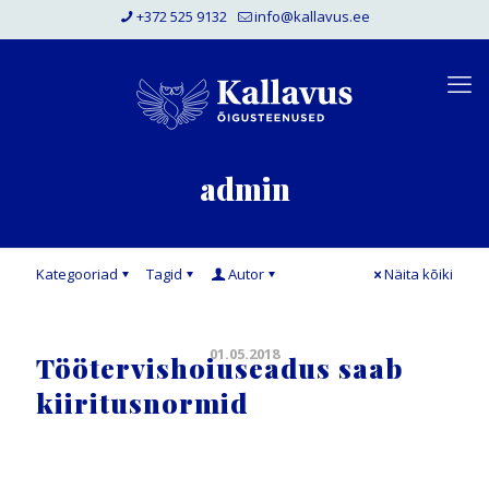
+372 525 9132
info@kallavus.ee
admin
Kategooriad
Tagid
Autor
Näita kõiki
01.05.2018
Töötervishoiuseadus saab
kiiritusnormid