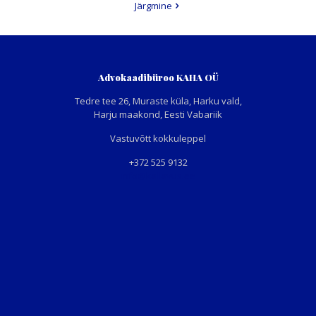
Järgmine
Advokaadibüroo KAHA OÜ
Tedre tee 26, Muraste küla, Harku vald,
Harju maakond, Eesti Vabariik
Vastuvõtt kokkuleppel
+372 525 9132
info@kallavus.ee