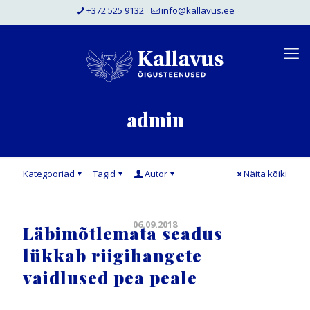
+372 525 9132
info@kallavus.ee
admin
Kategooriad
Tagid
Autor
Näita kõiki
06.09.2018
Läbimõtlemata seadus
lükkab riigihangete
vaidlused pea peale