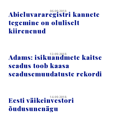
06.09.2018
Abieluvararegistri kannete
tegemine on oluliselt
kiirenenud
12.09.2018
Adams: isikuandmete kaitse
seadus toob kaasa
seadusemuudatuste rekordi
14.09.2018
Eesti väikeinvestori
õudusunenägu