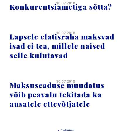
10.07.2018
Konkurentsiametiga sõtta?
10.07.2018
Lapsele elatisraha maksvad
isad ei tea, millele naised
selle kulutavad
10.07.2018
Maksuseaduse muudatus
võib peavalu tekitada ka
ausatele ettevõtjatele
Eelmine