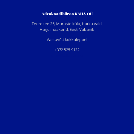
Advokaadibüroo KAHA OÜ
Tedre tee 26, Muraste küla, Harku vald,
Harju maakond, Eesti Vabariik
Vastuvõtt kokkuleppel
+372 525 9132
info@kallavus.ee