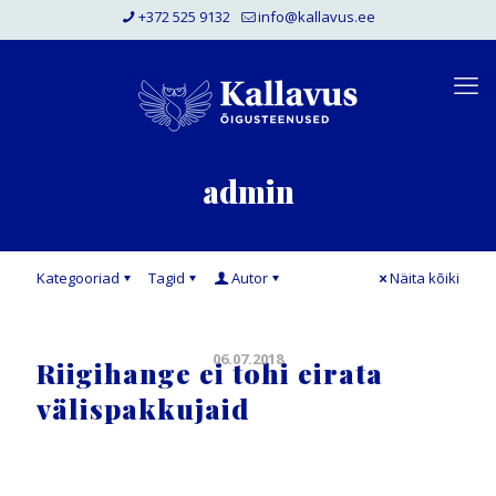
+372 525 9132
info@kallavus.ee
admin
Kategooriad
Tagid
Autor
Näita kõiki
06.07.2018
Riigihange ei tohi eirata
välispakkujaid