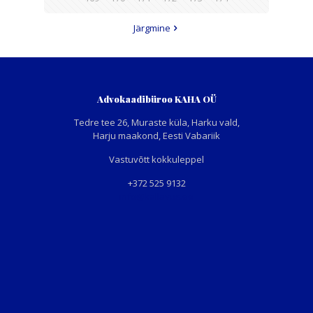
Järgmine
Advokaadibüroo KAHA OÜ
Tedre tee 26, Muraste küla, Harku vald,
Harju maakond, Eesti Vabariik
Vastuvõtt kokkuleppel
+372 525 9132
info@kallavus.ee