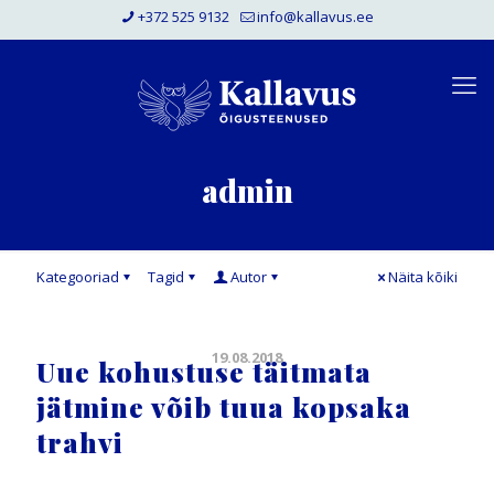
+372 525 9132
info@kallavus.ee
admin
Kategooriad
Tagid
Autor
Näita kõiki
19.08.2018
Uue kohustuse täitmata
jätmine võib tuua kopsaka
trahvi