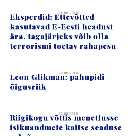
21.08.2018
Eksperdid: Ettevõtted
kasutavad E-Eesti headust
ära, tagajärjeks võib olla
terrorismi toetav rahapesu
22.08.2018
Leon Glikman: pahupidi
õigusriik
22.08.2018
Riigikogu võttis menetlusse
isikuandmete kaitse seaduse