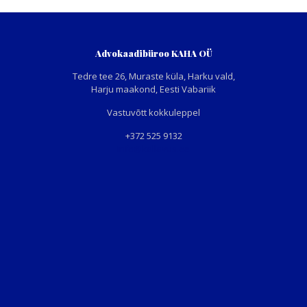
Advokaadibüroo KAHA OÜ
Tedre tee 26, Muraste küla, Harku vald,
Harju maakond, Eesti Vabariik
Vastuvõtt kokkuleppel
+372 525 9132
info@kallavus.ee