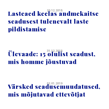
26.12.2018
Lasteaed keelas andmekaitse
seadusest tulenevalt laste
pildistamise
31.12.2018
Ülevaade: 15 olulist seadust,
mis homme jõustuvad
02.01.2019
Värsked seadusemuudatused,
mis mõjutavad ettevõtjat