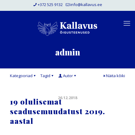
+372 525 9132
info@kallavus.ee
admin
Kategooriad
Tagid
Autor
Näita kõiki
26.12.2018
19 olulisemat
seadusemuudatust 2019.
aastal