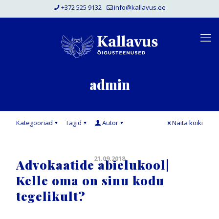
+372 525 9132
info@kallavus.ee
admin
Kategooriad
Tagid
Autor
Näita kõiki
21.09.2018
Advokaatide abielukool|
Kelle oma on sinu kodu
tegelikult?