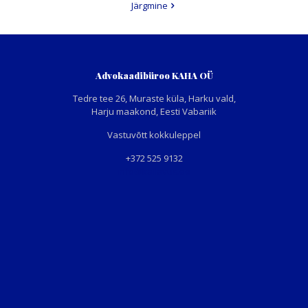
Järgmine
Advokaadibüroo KAHA OÜ
Tedre tee 26, Muraste küla, Harku vald,
Harju maakond, Eesti Vabariik
Vastuvõtt kokkuleppel
+372 525 9132
info@kallavus.ee