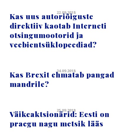
22.09.2018
Kas uus autoriõiguste
direktiiv kaotab Interneti
otsingumootorid ja
veebientsüklopeediad?
24.09.2018
Kas Brexit ehmatab pangad
mandrile?
25.09.2018
Väikeaktsionärid: Eesti on
praegu nagu metsik lääs