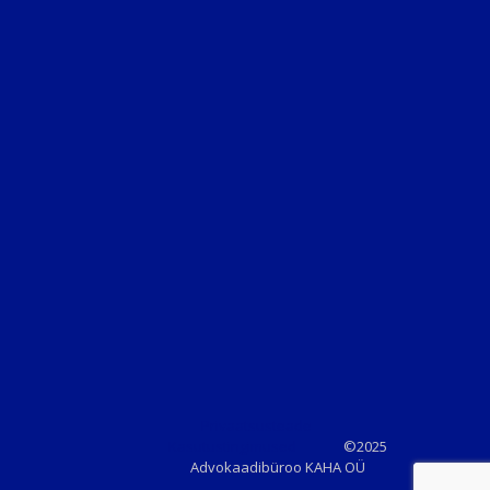
Privaatsusteade
Kasutustingimused
©2025
Advokaadibüroo KAHA OÜ