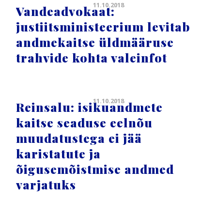
11.10.2018
Vandeadvokaat:
justiitsministeerium levitab
andmekaitse üldmääruse
trahvide kohta valeinfot
11.10.2018
Reinsalu: isikuandmete
kaitse seaduse eelnõu
muudatustega ei jää
karistatute ja
õigusemõistmise andmed
varjatuks