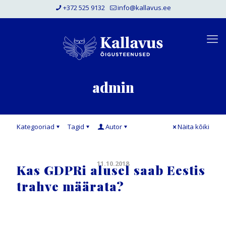
+372 525 9132
info@kallavus.ee
admin
Kategooriad
Tagid
Autor
Näita kõiki
11.10.2018
Kas GDPRi alusel saab Eestis
trahve määrata?