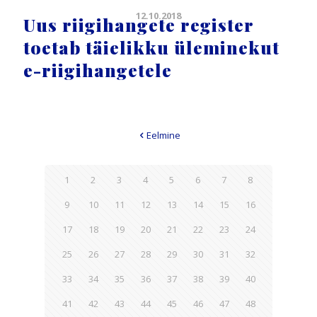
12.10.2018
Uus riigihangete register
toetab täielikku üleminekut
e-riigihangetele
Eelmine
1
2
3
4
5
6
7
8
9
10
11
12
13
14
15
16
17
18
19
20
21
22
23
24
25
26
27
28
29
30
31
32
33
34
35
36
37
38
39
40
41
42
43
44
45
46
47
48