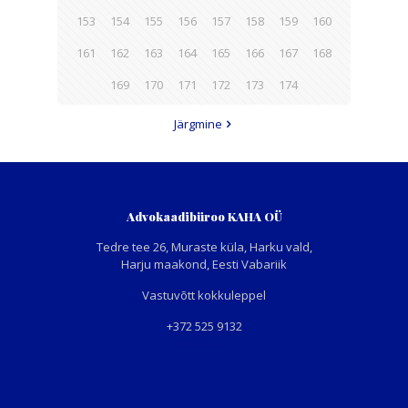
153
154
155
156
157
158
159
160
161
162
163
164
165
166
167
168
169
170
171
172
173
174
Järgmine
Advokaadibüroo KAHA OÜ
Tedre tee 26, Muraste küla, Harku vald,
Harju maakond, Eesti Vabariik
Vastuvõtt kokkuleppel
+372 525 9132
info@kallavus.ee